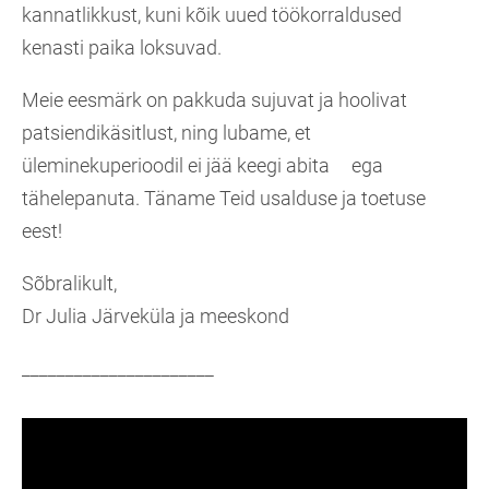
kannatlikkust, kuni kõik uued töökorraldused
kenasti paika loksuvad.
Meie eesmärk on pakkuda sujuvat ja hoolivat
patsiendikäsitlust, ning lubame, et
üleminekuperioodil ei jää keegi abita ega
tähelepanuta. Täname Teid usalduse ja toetuse
eest!
Sõbralikult,
Dr Julia Järveküla ja meeskond
______________________