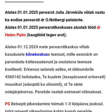
______________________
Alates 01.01.2025 perearst Julia Järveküla võtab vastu
ka endise perearsti dr O.Notbergi patsiente.
Alates 01.01.2025 perearstikeskuses alustab tööd
dr
Helen Palm
(kaugtööd tegev arst).
Alates 01.12.2024 meie perearstikeskus võtab
kasutusele
kõnekeskus
e teenust, mille eesmärk on
parandada kättesaadavust ja osutatava teenuse
kvaliteeti. Erinevus seisneb selles, et üldnumbrile
4360142 helistades, Te kuulete (tavapärasest erinevalt)
muusikat (edaspidi ka sõnumit), st Te olete
ootejärjekorras. Pereõde vastab esimesel võimalusel.
PS
Retsepti pikendamine toimub 1-3 tööpäeva jooksul.
Infot retsepti pikendamise kohta kogub pereõde,