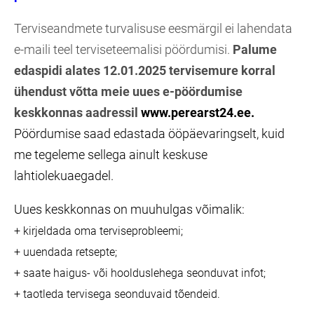
Terviseandmete turvalisuse eesmärgil ei lahendata
e-maili teel terviseteemalisi pöördumisi.
Palume
edaspidi alates 12.01.2025 tervisemure korral
ühendust võtta meie uues e-pöördumise
keskkonnas aadressil
www.perearst24.ee.
Pöördumise saad edastada ööpäevaringselt, kuid
me tegeleme sellega ainult keskuse
lahtiolekuaegadel.
Uues keskkonnas on muuhulgas võimalik:
+ kirjeldada oma terviseprobleemi;
+ uuendada retsepte;
+ saate haigus- või hoolduslehega seonduvat infot;
+ taotleda tervisega seonduvaid tõendeid.